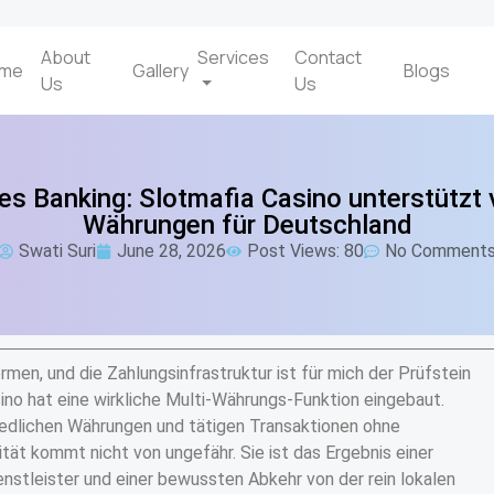
About
Services
Contact
me
Gallery
Blogs
Us
Us
les Banking: Slotmafia Casino unterstützt
Währungen für Deutschland
Swati Suri
June 28, 2026
Post Views: 80
No Comment
rmen, und die Zahlungsinfrastruktur ist für mich der Prüfstein
ino hat eine wirkliche Multi-Währungs-Funktion eingebaut.
edlichen Währungen und tätigen Transaktionen ohne
tät kommt nicht von ungefähr. Sie ist das Ergebnis einer
nstleister und einer bewussten Abkehr von der rein lokalen