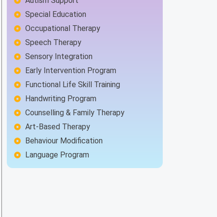
Autism Support
Special Education
Occupational Therapy
Speech Therapy
Sensory Integration
Early Intervention Program
Functional Life Skill Training
Handwriting Program
Counselling & Family Therapy
Art-Based Therapy
Behaviour Modification
Language Program