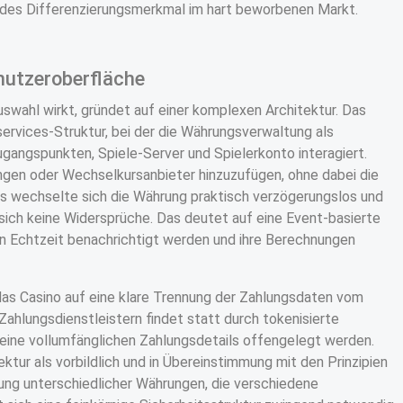
des Differenzierungsmerkmal im hart beworbenen Markt.
nutzeroberfläche
wahl wirkt, gründet auf einer komplexen Architektur. Das
ervices-Struktur, bei der die Währungsverwaltung als
ugangspunkten, Spiele-Server und Spielerkonto interagiert.
ngen oder Wechselkursanbieter hinzuzufügen, ohne dabei die
s wechselte sich die Währung praktisch verzögerungslos und
sich keine Widersprüche. Das deutet auf eine Event-basierte
 in Echtzeit benachrichtigt werden und ihre Berechnungen
 das Casino auf eine klare Trennung der Zahlungsdaten vom
ahlungsdienstleistern findet statt durch tokenisierte
eine vollumfänglichen Zahlungsdetails offengelegt werden.
ktur als vorbildlich und in Übereinstimmung mit den Prinzipien
tung unterschiedlicher Währungen, die verschiedene