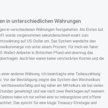
en in unterschiedlichen Währungen
gen in verschiedenen Währungen festgehalten. Als Erstes lud
chrift wurde vorgenommen sekundenschnell exakt zum
ontowährung auf US-Dollar um. Das System wandelte den
selkursmarge von unter einem Prozent. Für mich ein fairer
en E-Wallet-Anbieter in Britischen Pfund und übertrug das
übertragen. Auch hier waren keine versteckten Kosten und die
.
n einer anderen Währung. Ich beantragte eine Teilauszahlung
o. Vor der Bestätigung zeigte das System den Wechselkurs
wettbewerbsfähig und lag näher am Mittelkurs als bei vielen
4 Stunden genehmigt und war nach zwei Werktagen auf meinem
-Casinos habe ich nur selten eine so reibungslose und offene
htet. Das spricht für eine kluge Treasury-Strategie und