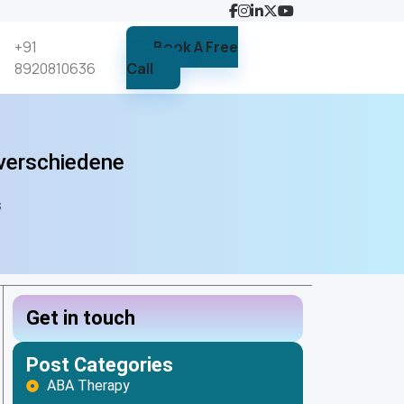
+91
Book A Free
8920810636
Call
 verschiedene
s
Get in touch
Post Categories
ABA Therapy