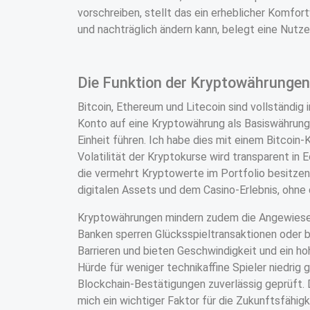
vorschreiben, stellt das ein erheblicher Komfo
und nachträglich ändern kann, belegt eine Nutzer
Die Funktion der Kryptowährunge
Bitcoin, Ethereum und Litecoin sind vollständig
Konto auf eine Kryptowährung als Basiswährung e
Einheit führen. Ich habe dies mit einem Bitcoin-
Volatilität der Kryptokurse wird transparent in
die vermehrt Kryptowerte im Portfolio besitzen,
digitalen Assets und dem Casino-Erlebnis, ohne
Kryptowährungen mindern zudem die Angewiesen
Banken sperren Glücksspieltransaktionen oder b
Barrieren und bieten Geschwindigkeit und ein h
Hürde für weniger technikaffine Spieler niedrig 
Blockchain-Bestätigungen zuverlässig geprüft.
mich ein wichtiger Faktor für die Zukunftsfähig