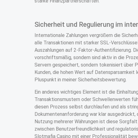
starke Finanzpartnerschaften.
Sicherheit und Regulierung im int
Internationale Zahlungen vergrößern die Sicherh
alle Transaktionen mit starker SSL-Verschlüsse
Auszahlungen auf 2-Faktor-Authentifizierung. Di
vorschriftsmäßig, sondern sind aktiv in die Pro
Servern gespeichert, sondern tokenisiert über 
Kunden, die hohen Wert auf Datensparsamkeit leg
Pluspunkt in meiner Sicherheitsbewertung.
Ein anderes wichtiges Element ist die Einhalt
Transaktionsmustern oder Schwellenwerten führt
diesen Prozess selbst durchlaufen und als string
Dokumentenanforderung war klar ausgedrückt, d
Nutzung mehrerer Währungen ist diese Sorgfalt o
zwischen Benutzerfreundlichkeit und regulatori
Slotmafia Casino mit einer Professionalität be