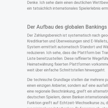
Denke. Ich sehe darin einen deutlichen Wettbew
ein tatsächlich internationales Spielerlebnis erm
Der Aufbau des globalen Bankings
Der Zahlungsbereich ist systematisch nach geog
Kreditkarten und Überweisungen sind E-Wallets
System ermittelt automatisch Standort und Wä
reduzieren. Ich sehe, dass die Plattform bei Tra
Liste bereitzustellen. Diese raffinierte Wegefüh
Heimatwährung fixierten Plattformen vorkommen. 
weit über einfache Schnittstellen hinweggeht.
Die technische Grundlage stellen dar mehrere pa
einen einzigen Anbieter, sondern auf eine ausfal
eine regionale Beschränkung, greift ein alternat
deutschen Spielern, deren Banken international
Funktion greift auf Echtzeit-Wechselkurse zu, d