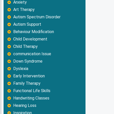
Anxiety
Art Therapy
Autism Spectrum Disorder
Autism Support
Behaviour Modification
Child Development
Child Therapy
communication Issue
Down Syndrome
Dyslexia
Early Intervention
Family Therapy
Functional Life Skills
Handwriting Classes
Hearing Loss
Inspiration