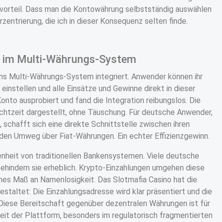
rtvorteil. Dass man die Kontowährung selbstständig auswählen
zentrierung, die ich in dieser Konsequenz selten finde.
n im Multi-Währungs-System
 ins Multi-Währungs-System integriert. Anwender können ihr
instellen und alle Einsätze und Gewinne direkt in dieser
Konto ausprobiert und fand die Integration reibungslos. Die
 Echtzeit dargestellt, ohne Täuschung. Für deutsche Anwender,
 schafft sich eine direkte Schnittstelle zwischen ihren
 den Umweg über Fiat-Währungen. Ein echter Effizienzgewinn.
heit von traditionellen Bankensystemen. Viele deutsche
ehindern sie erheblich. Krypto-Einzahlungen umgehen diese
ohes Maß an Namenlosigkeit. Das Slotmafia Casino hat die
gestaltet: Die Einzahlungsadresse wird klar präsentiert und die
 Diese Bereitschaft gegenüber dezentralen Währungen ist für
keit der Plattform, besonders im regulatorisch fragmentierten