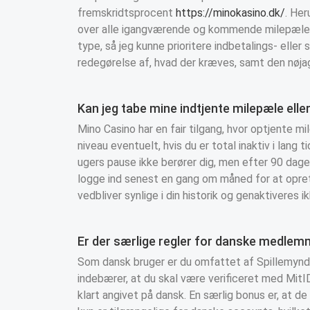
fremskridtsprocent
https://minokasino.dk/
. Her
over alle igangværende og kommende milepæle in
type, så jeg kunne prioritere indbetalings- eller
redegørelse af, hvad der kræves, samt den nøjag
Kan jeg tabe mine indtjente milepæle elle
Mino Casino har en fair tilgang, hvor optjente m
niveau eventuelt, hvis du er total inaktiv i lang t
ugers pause ikke berører dig, men efter 90 dag
logge ind senest en gang om måned for at opreth
vedbliver synlige i din historik og genaktiveres i
Er der særlige regler for danske medlemm
Som dansk bruger er du omfattet af Spillemynd
indebærer, at du skal være verificeret med MitI
klart angivet på dansk. En særlig bonus er, at d