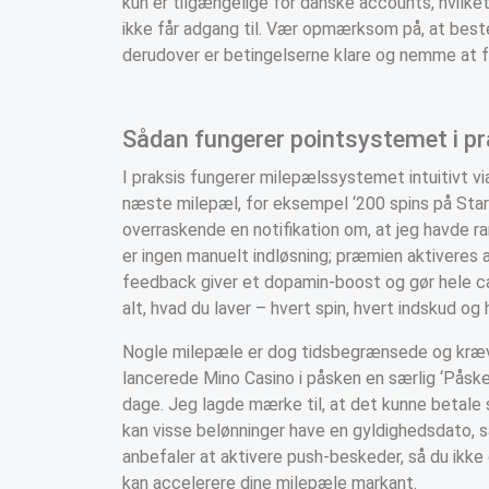
kun er tilgængelige for danske accounts, hvilket
ikke får adgang til. Vær opmærksom på, at best
derudover er betingelserne klare og nemme at fo
Sådan fungerer pointsystemet i pr
I praksis fungerer milepælssystemet intuitivt via
næste milepæl, for eksempel ‘200 spins på Starbu
overraskende en notifikation om, at jeg havde 
er ingen manuelt indløsning; præmien aktiveres 
feedback giver et dopamin-boost og gør hele c
alt, hvad du laver – hvert spin, hvert indskud og
Nogle milepæle er dog tidsbegrænsede og kræve
lancerede Mino Casino i påsken en særlig ‘Påskeæ
dage. Jeg lagde mærke til, at det kunne betale s
kan visse belønninger have en gyldighedsdato, så
anbefaler at aktivere push-beskeder, så du ikke
kan accelerere dine milepæle markant.